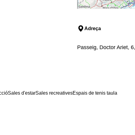
Adreça
Passeig, Doctor Ariet, 6
cció
Sales d'estar
Sales recreatives
Espais de tenis taula