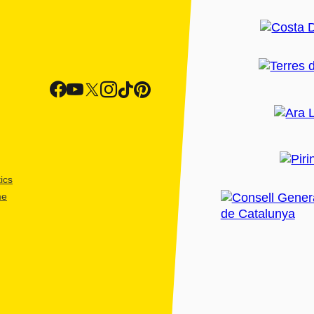
ics
me