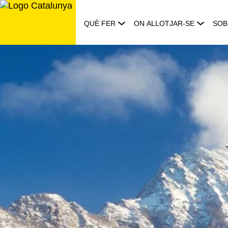
Saltar
al
QUÈ FER
ON ALLOTJAR-SE
SOB
contingut