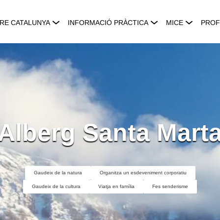
RE CATALUNYA
INFORMACIÓ PRÀCTICA
MICE
PROF
Alberg Santa Mart
Gaudeix de la natura
Organitza un esdeveniment corporatiu
Gaudeix de la cultura
Viatja en família
Fes senderisme