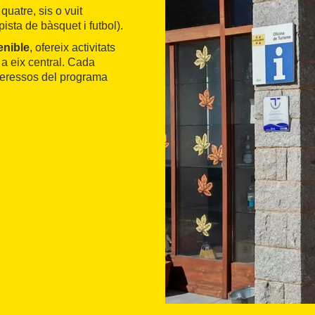
uatre, sis o vuit
pista de bàsquet i futbol).
nible
, ofereix activitats
 a eix central. Cada
nteressos del programa