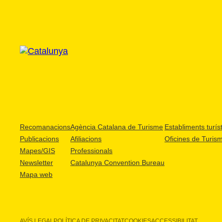
Recomanacions
Agència Catalana de Turisme
Establiments turíst
Publicacions
Afiliacions
Oficines de Turis
Mapes/GIS
Professionals
Newsletter
Catalunya Convention Bureau
Mapa web
AVÍS LEGAL
POLÍTICA DE PRIVACITAT
COOKIES
ACCESSIBILITAT