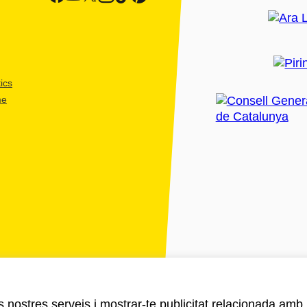
ics
me
ls nostres serveis i mostrar-te publicitat relacionada amb