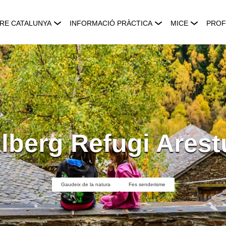
RE CATALUNYA
INFORMACIÓ PRÀCTICA
MICE
PROF
lberg Refugi Arest
Gaudeix de la natura
Fes senderisme