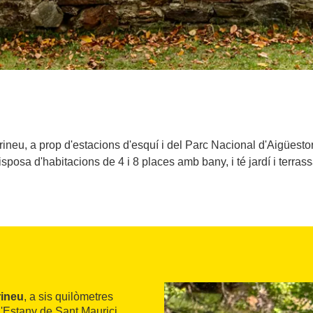
irineu, a prop d'estacions d'esquí i del Parc Nacional d'Aigüesto
isposa d'habitacions de 4 i 8 places amb bany, i té jardí i terrass
rineu
, a sis quilòmetres
l'Estany de Sant Maurici.