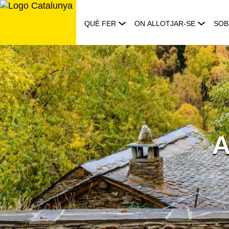
Saltar
al
QUÈ FER
ON ALLOTJAR-SE
SOB
contingut
A