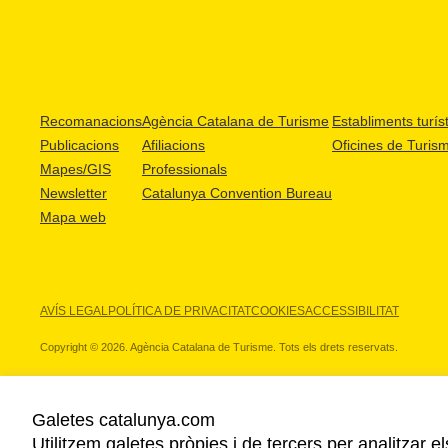
Recomanacions
Agència Catalana de Turisme
Establiments turíst
Publicacions
Afiliacions
Oficines de Turis
Mapes/GIS
Professionals
Newsletter
Catalunya Convention Bureau
Mapa web
AVÍS LEGAL
POLÍTICA DE PRIVACITAT
COOKIES
ACCESSIBILITAT
Copyright © 2026. Agència Catalana de Turisme. Tots els drets reservats.
Galetes catalunya.com
Utilitzem galetes pròpies i de tercers per analitzar e