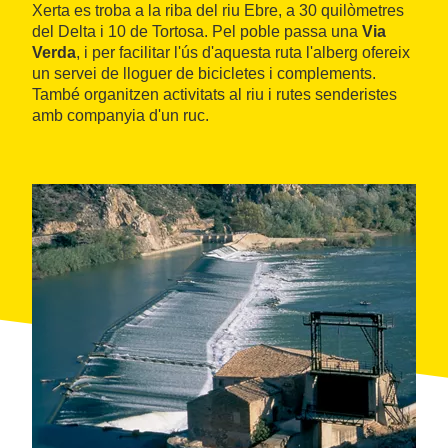
Xerta es troba a la riba del riu Ebre, a 30 quilòmetres
del Delta i 10 de Tortosa. Pel poble passa una
Via
Verda
, i per facilitar l'ús d'aquesta ruta l'alberg ofereix
un servei de lloguer de bicicletes i complements.
També organitzen activitats al riu i rutes senderistes
amb companyia d'un ruc.