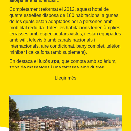
allotjament amb encant.
Completament reformat el 2012, aquest hotel de
quatre estrelles disposa de 180 habitacions, algunes
de les quals estan adaptades per a persones amb
mobilitat reduïda. Totes les habitacions tenen àmplies
terrasses amb espectaculars vistes, i estan equipades
amb wifi, televisió amb canals nacionals i
internacionals, aire condicionat, bany complet, telèfon,
minibar i caixa forta (amb suplement).
En destaca el luxós
spa,
que compta amb solàrium,
zona de massatges i una terrassa amb dutxes
bitèrmiques i gandules. A més, l'hotel posa a
Llegir més
disposició dels seus clients un aparcament privat, bar
amb servei de cafeteria i cóctel, piscina, biblioteca,
sala de jocs, sales de reunions, servei de bugaderia i
un restaurant especialitzat en
cuina mediterrània
.