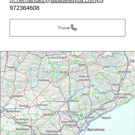
m.hernandez@albaseleqtta.com
972364608
Trucar