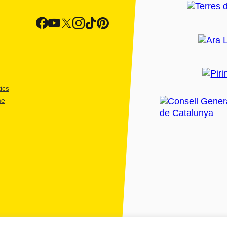
ics
me