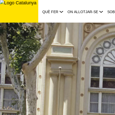
Saltar
al
QUÈ FER
ON ALLOTJAR-SE
SOB
contingut