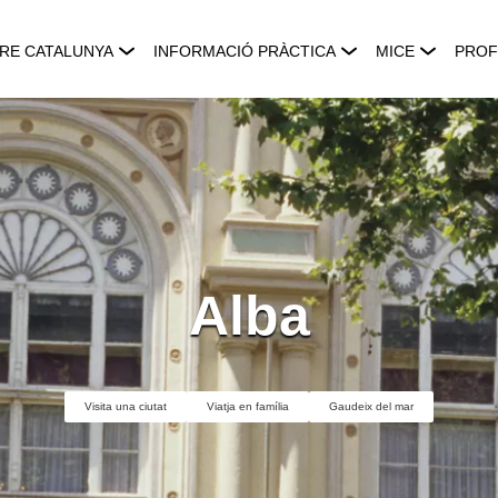
RE CATALUNYA
INFORMACIÓ PRÀCTICA
MICE
PROF
Alba
Visita una ciutat
Viatja en família
Gaudeix del mar