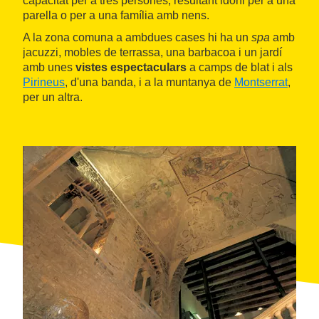
capacitat per a tres persones, resultant idoni per a una
parella o per a una família amb nens.
A la zona comuna a ambdues cases hi ha un
spa
amb
jacuzzi, mobles de terrassa, una barbacoa i un jardí
amb unes
vistes espectaculars
a camps de blat i als
Pirineus
, d'una banda, i a la muntanya de
Montserrat
,
per un altra.