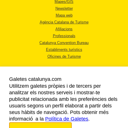
Mapes/GIS
Newsletter
Mapa web
Agència Catalana de Turisme
Afiliacions
Professionals
Catalunya Convention Bureau
Establiments turístics
Oficines de Turisme
Galetes catalunya.com
Utilitzem galetes pròpies i de tercers per
analitzar els nostres serveis i mostrar-te
AVÍS LEGAL
publicitat relacionada amb les preferències dels
POLÍTICA DE PRIVACITAT
usuaris segons un perfil elaborat a partir dels
COOKIES
seus hàbits de navegació. Pots obtenir més
informació a la
Política de Galetes
ACCESSIBILITAT
.