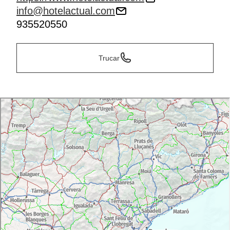
info@hotelactual.com
935520550
Trucar