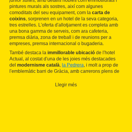
junior suites,
amb detalls nobles com emmotllurats i
pintures murals als sostres, així com algunes
comoditats del seu equipament, com la
carta de
coixins
, sorprenen en un hotel de la seva categoria,
tres estrelles. L'oferta d'allotjament es completa amb
una bona gamma de serveis, com ara cafeteria,
premsa diària, zona de treball i de reunions per a
empreses, premsa internacional o bugaderia.
També destaca la
immillorable ubicació
de l'hotel
Actual, al costat d'una de les joies més destacades
del
modernisme català
,
la Pedrera
, i molt a prop de
l'emblemàtic barri de Gràcia, amb carrerons plens de
petits restaurants i comerços que conviden a una
tranquil·la passejada.
Llegir més