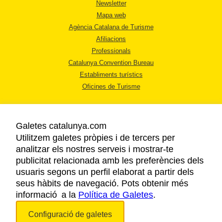
Newsletter
Mapa web
Agència Catalana de Turisme
Afiliacions
Professionals
Catalunya Convention Bureau
Establiments turístics
Oficines de Turisme
Galetes catalunya.com
Utilitzem galetes pròpies i de tercers per
analitzar els nostres serveis i mostrar-te
AVÍS LEGAL
publicitat relacionada amb les preferències dels
POLÍTICA DE PRIVACITAT
usuaris segons un perfil elaborat a partir dels
COOKIES
seus hàbits de navegació. Pots obtenir més
informació a la
Política de Galetes
ACCESSIBILITAT
.
Configuració de galetes