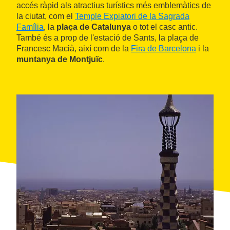
accés ràpid als atractius turístics més emblemàtics de
la ciutat, com el
Temple Expiatori de la Sagrada
Família
, la
plaça de Catalunya
o tot el casc antic.
També és a prop de l'estació de Sants, la plaça de
Francesc Macià, així com de la
Fira de Barcelona
i la
muntanya de Montjuïc
.