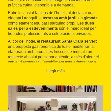
pràctica cuina, disponible a demanda.
Entre les instal·lacions de l'hotel cal destacar una
elegant i tranquil·la
terrassa amb jardí,
un
gimnàs
completament equipat i pàrquing propi. Les
dues
sales per a esdeveniments
són el marc ideal per
trobades professionals o celebracions privades.
Al cor de l'hotel, el
restaurant Santa Clara
serveix
una proposta gastronòmica de fusió mediterrània,
elaborada amb productes frescos de mercat i un
respecte absolut pel sabor autèntic, a més d'oferir el
servei d'esmorzar. L'establiment està adaptat per a
persones amb mobilitat reduïda.
Llegir més
L'hotel es troba a prop de l'
avinguda de la Diagonal
,
una de les principals artèries comercials de la ciutat, a
pocs minuts caminant de l’IESE, l'ESADE, el
Camp
Nou
i el museu del FC Barcelona, i de l'hospital
CIMA. Es tracta d'una ubicació estratègica que facilita
l’accés, tant al centre de Barcelona com a l’aeroport
del Prat i l’estació de Sants.