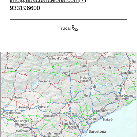
info@abacbarcelona.com
933196600
Trucar