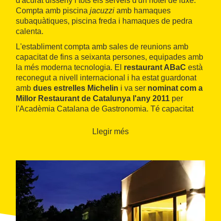
d'acurat disseny i tots els serveis d'un hotel de luxe.
Compta amb piscina
jacuzzi
amb hamaques
subaquàtiques, piscina freda i hamaques de pedra
calenta.
L'establiment compta amb sales de reunions amb
capacitat de fins a seixanta persones, equipades amb
la més moderna tecnologia. El
restaurant ABaC
està
reconegut a nivell internacional i ha estat guardonat
amb
dues estrelles Michelin
i va ser
nominat com a
Millor Restaurant de Catalunya l'any 2011
per
l'Acadèmia Catalana de Gastronomia. Té capacitat
per 56 comensals i un celler amb prop de mil
referències.
Llegir més