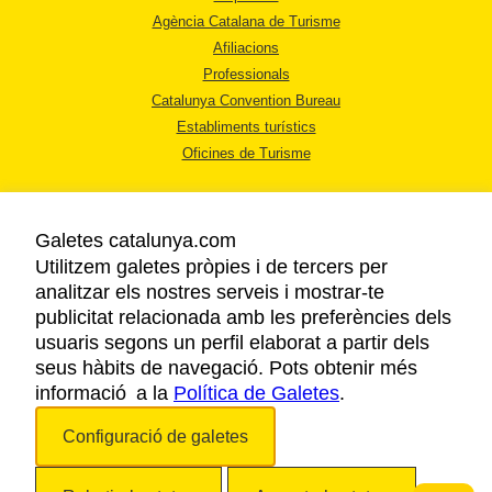
Agència Catalana de Turisme
Afiliacions
Professionals
Catalunya Convention Bureau
Establiments turístics
Oficines de Turisme
Galetes catalunya.com
Utilitzem galetes pròpies i de tercers per
analitzar els nostres serveis i mostrar-te
AVÍS LEGAL
publicitat relacionada amb les preferències dels
POLÍTICA DE PRIVACITAT
usuaris segons un perfil elaborat a partir dels
COOKIES
seus hàbits de navegació. Pots obtenir més
informació a la
Política de Galetes
ACCESSIBILITAT
.
Configuració de galetes
Copyright © 2026. Agència Catalana de Turisme. Tots els drets reservats.