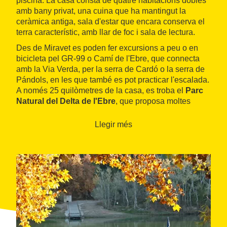
piscina. La casa consta de quatre habitacions dobles
amb bany privat, una cuina que ha mantingut la
ceràmica antiga, sala d'estar que encara conserva el
terra característic, amb llar de foc i sala de lectura.
Des de Miravet es poden fer excursions a peu o en
bicicleta pel GR-99 o Camí de l'Ebre, que connecta
amb la Via Verda, per la serra de Cardó o la serra de
Pándols, en les que també es pot practicar l'escalada.
A només 25 quilòmetres de la casa, es troba el
Parc
Natural del Delta de l'Ebre
, que proposa moltes
activitats de turisme cultural i actiu.
Llegir més