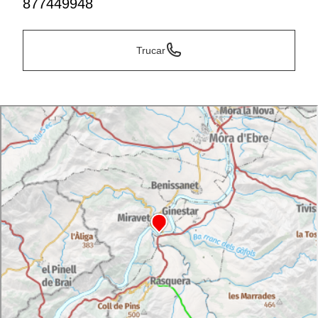
877449948
Trucar