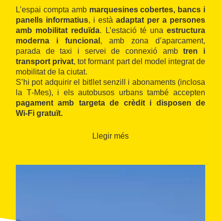
L’espai compta amb
marquesines cobertes, bancs i
panells informatius
, i està
adaptat per a persones
amb mobilitat reduïda
.
L’estació té una
estructura
moderna i funcional
, amb zona d’aparcament,
parada de taxi i servei de connexió amb
tren i
transport privat
, tot formant part del model integrat de
mobilitat de la ciutat.
S’hi pot adquirir el bitllet senzill i abonaments (inclosa
la T‑Mes), i els autobusos urbans també accepten
pagament amb targeta de crèdit i disposen de
Wi‑Fi gratuït.
Recentment hi ha un projecte de
renovació que
Llegir més
manté l’emplaçament actual
, amb una estructura
semisoterrada de 16 andanes i nous espais verds
,
aprovat després de consultes veïnals.