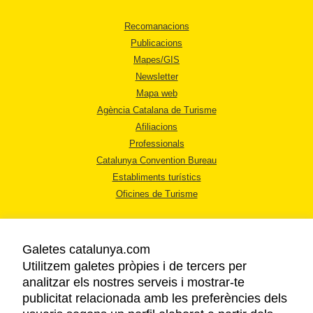
Recomanacions
Publicacions
Mapes/GIS
Newsletter
Mapa web
Agència Catalana de Turisme
Afiliacions
Professionals
Catalunya Convention Bureau
Establiments turístics
Oficines de Turisme
Galetes catalunya.com
Utilitzem galetes pròpies i de tercers per
analitzar els nostres serveis i mostrar-te
AVÍS LEGAL
publicitat relacionada amb les preferències dels
POLÍTICA DE PRIVACITAT