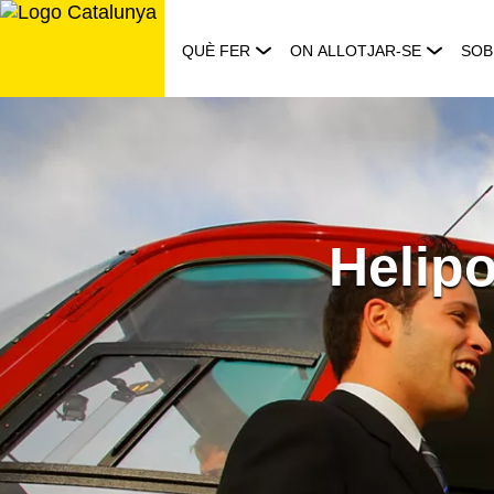
Saltar
al
QUÈ FER
ON ALLOTJAR-SE
SOB
contingut
Helipo