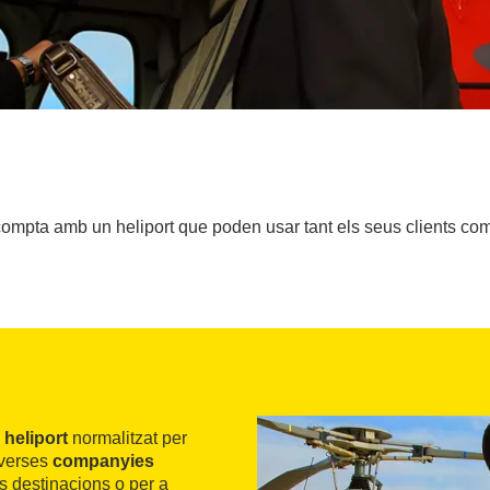
ompta amb un heliport que poden usar tant els seus clients com
n
heliport
normalitzat per
iverses
companyies
ts destinacions o per a