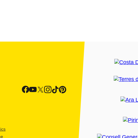
ics
me