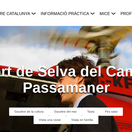
RE CATALUNYA
INFORMACIÓ PRÀCTICA
MICE
PROF
rt de Selva del Ca
Passamaner
Gaudeix de la cultura
Gaudeix del mar
Tasta
Fes salut
Visita una ciutat
Viatja en família