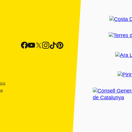
ics
me