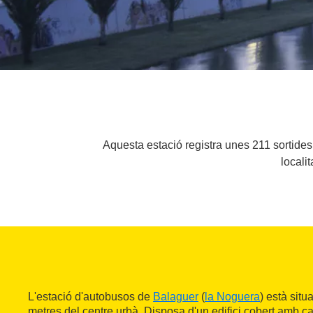
Aquesta estació registra unes 211 sortides
locali
L'estació d'autobusos de
Balaguer
(
la Noguera
) està sit
metres del centre urbà. Disposa d'un edifici cobert amb cafe