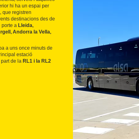
erior hi ha un espai per
 que registren
rents destinacions des de
 porte a
Lleida,
gell, Andorra la Vella,
oba a uns once minuts de
rincipal estació
 part de la
RL1 i la RL2