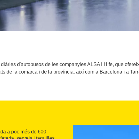
 diàries d'autobusos de les companyies ALSA i Hife, que ofereix
tats de la comarca i de la província, així com a Barcelona i a Tar
uada a poc més de 600
teria, serveis i taquilles