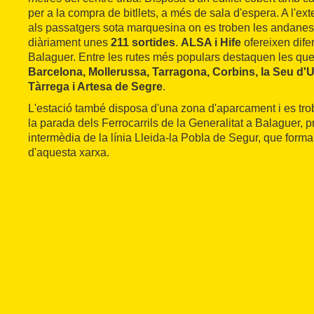
per a la compra de bitllets, a més de sala d'espera. A l'ext
als passatgers sota marquesina on es troben les andanes,
diàriament unes
211 sortides
.
ALSA i Hife
ofereixen dife
Balaguer. Entre les rutes més populars destaquen les que
Barcelona, Mollerussa, Tarragona, Corbins, la Seu d'Ur
Tàrrega i Artesa de Segre
.
L'estació també disposa d'una zona d'aparcament i es tr
la parada dels Ferrocarrils de la Generalitat a Balaguer, p
intermèdia de la línia Lleida-la Pobla de Segur, que forma
d'aquesta xarxa.