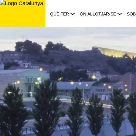
Saltar
al
QUÈ FER
ON ALLOTJAR-SE
SOB
contingut