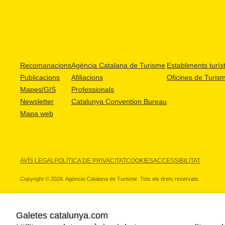
Recomanacions
Agència Catalana de Turisme
Establiments turíst
Publicacions
Afiliacions
Oficines de Turis
Mapes/GIS
Professionals
Newsletter
Catalunya Convention Bureau
Mapa web
AVÍS LEGAL
POLÍTICA DE PRIVACITAT
COOKIES
ACCESSIBILITAT
Copyright © 2026. Agència Catalana de Turisme. Tots els drets reservats.
Galetes catalunya.com