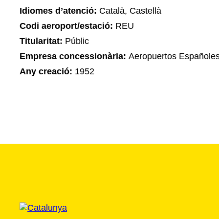
Idiomes d’atenció:
Català, Castellà
Codi aeroport/estació:
REU
Titularitat:
Públic
Empresa concessionària:
Aeropuertos Españole
Any creació:
1952