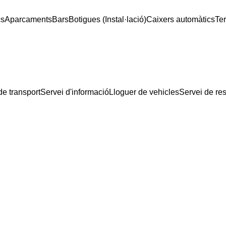
cs
Aparcaments
Bars
Botigues (Instal·lació)
Caixers automàtics
Te
de transport
Servei d'informació
Lloguer de vehicles
Servei de res