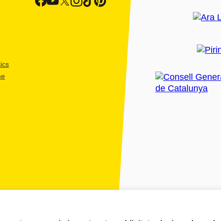
ics
me