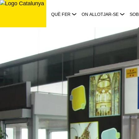
Saltar
al
QUÈ FER
ON ALLOTJAR-SE
SOB
contingut