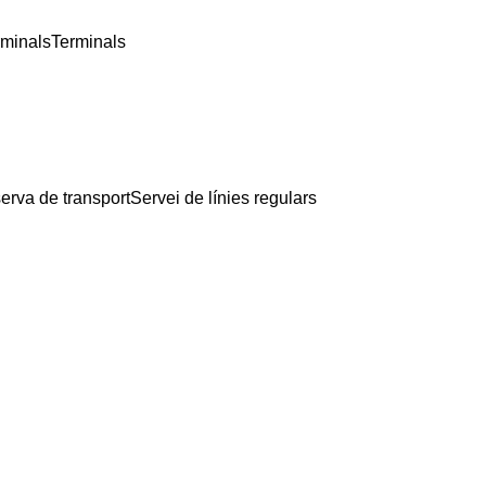
rminals
Terminals
erva de transport
Servei de línies regulars