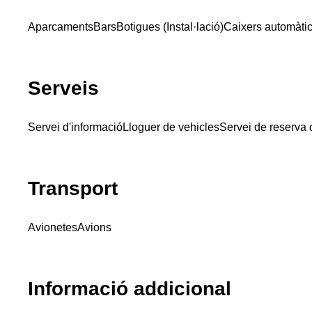
Aparcaments
Bars
Botigues (Instal·lació)
Caixers automàti
Serveis
Servei d'informació
Lloguer de vehicles
Servei de reserva 
Transport
Avionetes
Avions
Informació addicional