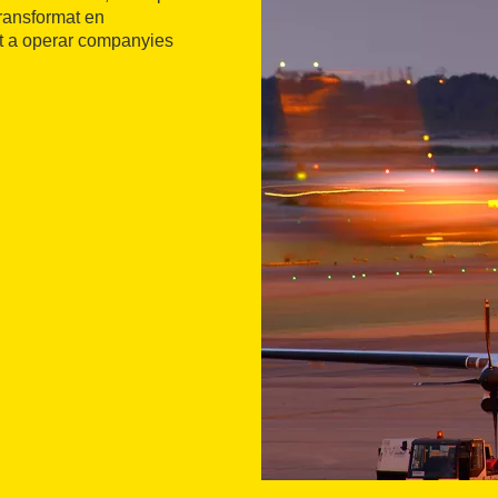
ransformat en
at a operar companyies