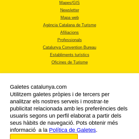
Mapes/GIS
Newsletter
Mapa web
Agència Catalana de Turisme
Afiliacions
Professionals
Catalunya Convention Bureau
Establiments turístics
Oficines de Turisme
Galetes catalunya.com
Utilitzem galetes pròpies i de tercers per
analitzar els nostres serveis i mostrar-te
AVÍS LEGAL
publicitat relacionada amb les preferències dels
POLÍTICA DE PRIVACITAT
usuaris segons un perfil elaborat a partir dels
COOKIES
seus hàbits de navegació. Pots obtenir més
informació a la
Política de Galetes
ACCESSIBILITAT
.