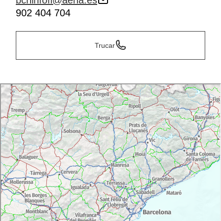
bcninfofi@aena.es
902 404 704
Trucar