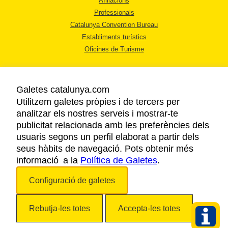
Afiliacions
Professionals
Catalunya Convention Bureau
Establiments turístics
Oficines de Turisme
Galetes catalunya.com
Utilitzem galetes pròpies i de tercers per
analitzar els nostres serveis i mostrar-te
AVÍS LEGAL
publicitat relacionada amb les preferències dels
POLÍTICA DE PRIVACITAT
usuaris segons un perfil elaborat a partir dels
COOKIES
seus hàbits de navegació. Pots obtenir més
informació a la
Política de Galetes
ACCESSIBILITAT
.
Configuració de galetes
Copyright © 2026. Agència Catalana de Turisme. Tots els drets reservats.
Rebutja-les totes
Accepta-les totes