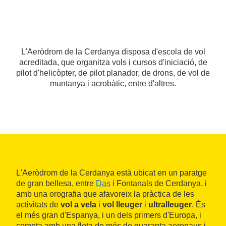
L'Aeròdrom de la Cerdanya disposa d'escola de vol
acreditada, que organitza vols i cursos d'iniciació, de
pilot d'helicòpter, de pilot planador, de drons, de vol de
muntanya i acrobàtic, entre d'altres.
L'Aeròdrom de la Cerdanya està ubicat en un paratge
de gran bellesa, entre
Das
i Fontanals de Cerdanya, i
amb una orografia que afavoreix la pràctica de les
activitats de
vol a vela
i
vol lleuger
i
ultralleuger
. És
el més gran d'Espanya, i un dels primers d'Europa, i
compta amb una flota de més de quaranta aeronaus i