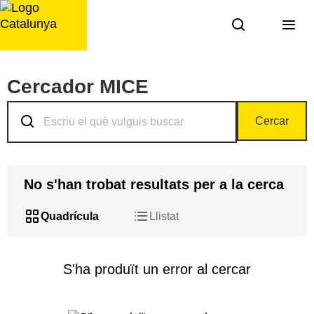
Saltar
al
contingut
Cercador MICE
Cercar
No s'han trobat resultats per a la cerca
Quadrícula
Llistat
Resultats
S'ha produït un error al cercar
obtinguts