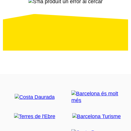
S'ha
produït
un
error
al
cercar