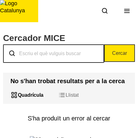
Saltar
al
contingut
Cercador MICE
Cercar
No s'han trobat resultats per a la cerca
Quadrícula
Llistat
Resultats
S'ha produït un error al cercar
obtinguts