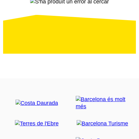
S'ha
produït
un
error
al
cercar