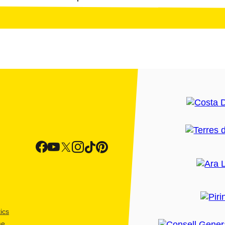
ics
me