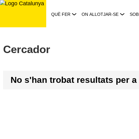
Saltar
al
QUÈ FER
ON ALLOTJAR-SE
SOB
contingut
Cercador
No s'han trobat resultats per a
Resultats
obtinguts