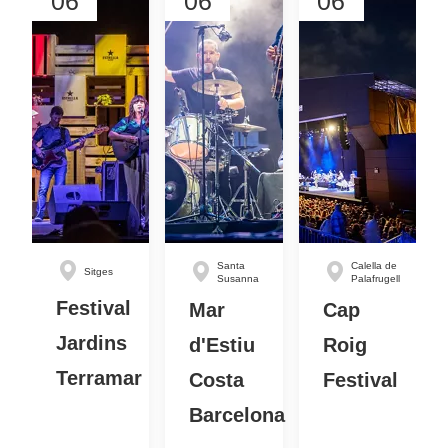
06
06
06
Santa
Calella de
Sitges
Susanna
Palafrugell
Festival
Mar
Cap
Jardins
d'Estiu
Roig
Terramar
Costa
Festival
Barcelona