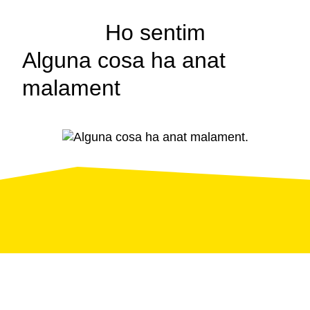
Ho sentim
Alguna cosa ha anat
malament
Pàgina
d'error