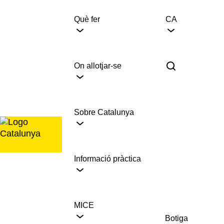
Saltar
al
Què fer
CA
contingut
On allotjar-se
Sobre Catalunya
Informació pràctica
MICE
Botiga