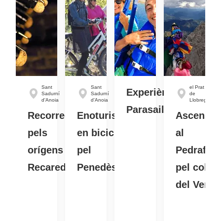
Sant
Sant
el Prat
Experiència
Sadurní
Sadurní
de
d'Anoia
d'Anoia
Llobregat
Parasailing
Recorregut
Enoturisme
Ascensió
pels
en bicicleta
al
orígens de
pel
Pedrafor
Recaredo
Penedès
pel coll
del Verde