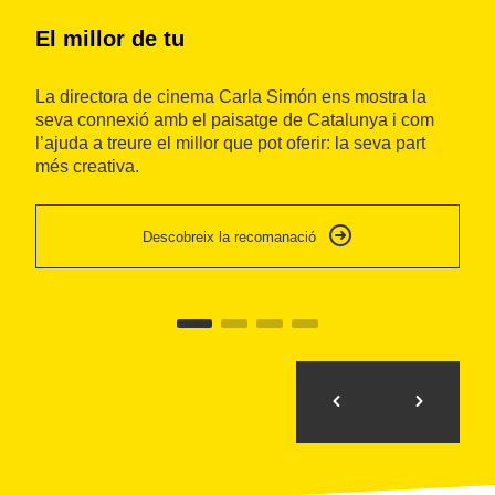
El millor de tu
I
La directora de cinema Carla Simón ens mostra la
Ca
seva connexió amb el paisatge de Catalunya i com
in
l’ajuda a treure el millor que pot oferir: la seva part
de
més creativa.
so
se
Descobreix la recomanació