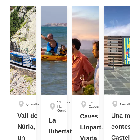
Vilanova
els
Queralbs
Castelldefels
i la
Casots
Geltrú
Vall de
Una mar 
Caves
La
Núria,
contes a
Llopart.
llibertat
un
Castellde
Visita