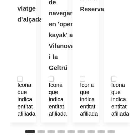
de
viatge
Reserva
navegar
d’alçada
en 'open
kayak' a
Vilanova
i la
Geltrú