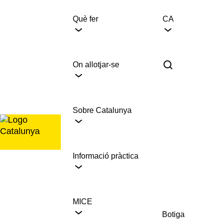
Saltar
al
Què fer
CA
contingut
On allotjar-se
Sobre Catalunya
Informació pràctica
MICE
Botiga