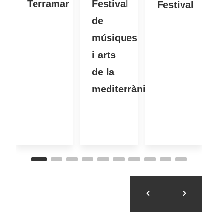
Terramar
Festival
Festival
de
músiques
i arts
de la
mediterrània