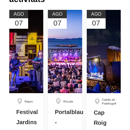
AGO
AGO
AGO
07
07
07
Calella de
Sitges
l'Escala
Palafrugell
Festival
Portalblau
Cap
Jardins
-
Roig