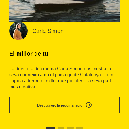
Carla Simón
El millor de tu
I
La directora de cinema Carla Simón ens mostra la
Ca
seva connexió amb el paisatge de Catalunya i com
in
l’ajuda a treure el millor que pot oferir: la seva part
de
més creativa.
so
se
Descobreix la recomanació