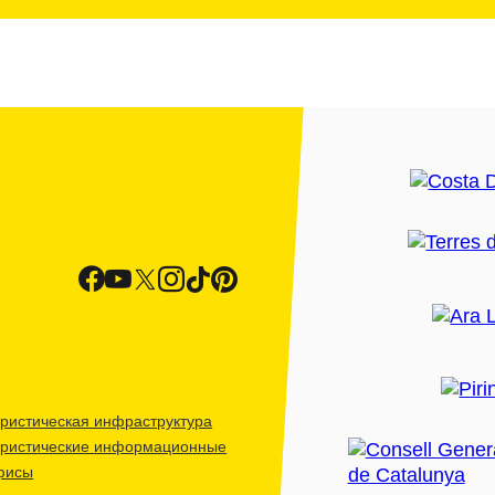
ристическая инфраструктура
уристические информационные
фисы