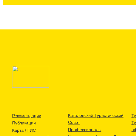
Произошла
ошибка
при
поиске
Каталонский Туристический
Рекомендации
Ту
Совет
Т
Публикации
Профессионалы
о
Карта / ГИС