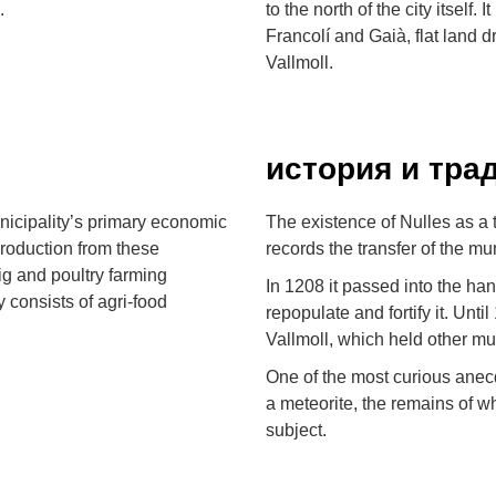
.
to the north of the city itself
Francolí and Gaià, flat land d
Vallmoll.
история и тра
nicipality’s primary economic
The existence of Nulles as a 
roduction from these
records the transfer of the mu
ig and poultry farming
In 1208 it passed into the han
y consists of agri-food
repopulate and fortify it. Unti
Vallmoll, which held other mu
One of the most curious anecdo
a meteorite, the remains of wh
subject.