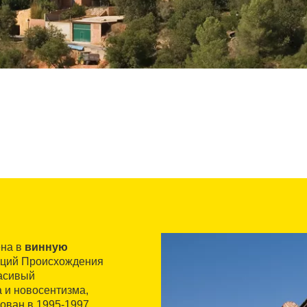
ена в
винную
аций Происхождения
расивый
 и новосентизма,
ован в 1995-1997