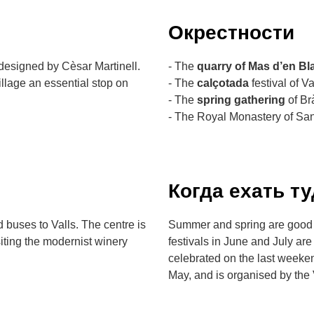
Окрестности
designed by Cèsar Martinell.
- The
quarry of Mas d’en Bl
llage an essential stop on
- The
calçotada
festival of Va
- The
spring gathering
of Br
- The Royal Monastery of Sa
Когда ехать т
nd buses to Valls. The centre is
Summer and spring are good t
siting the modernist winery
festivals in June and July are 
celebrated on the last weeke
May, and is organised by the 