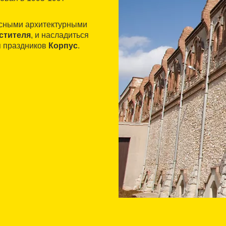
есными архитектурными
стителя
, и насладиться
я праздников
Корпус
.