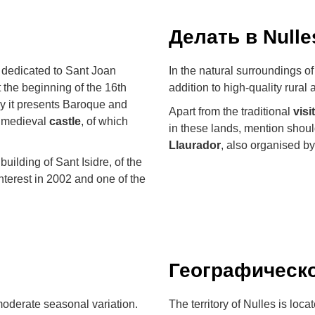
Делать в Nulle
, dedicated to Sant Joan
In the natural surroundings o
t the beginning of the 16th
addition to high-quality rural
hy it presents Baroque and
Apart from the traditional
visi
e medieval
castle
, of which
in these lands, mention shoul
Llaurador
, also organised b
uilding of Sant Isidre, of the
Interest in 2002 and one of the
Географическ
moderate seasonal variation.
The territory of Nulles is loca