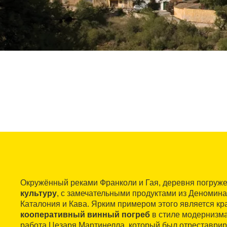
Окружённый реками Франколи и Гая, деревня погруж
культуру
, с замечательными продуктами из Деномин
Каталония и Кава. Ярким примером этого является к
кооперативный винный погреб
в стиле модернизма
работа Цезаря Мартинелла, который был отреставрир