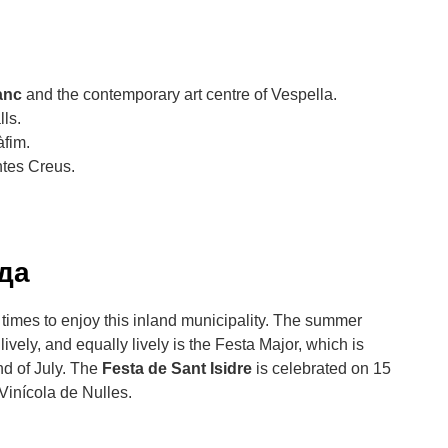
anc
and the contemporary art centre of Vespella.
lls.
àfim.
ntes Creus.
уда
imes to enjoy this inland municipality. The summer
lively, and equally lively is the Festa Major, which is
nd of July. The
Festa de Sant Isidre
is celebrated on 15
Vinícola de Nulles.