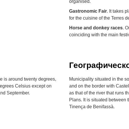
organised.
Gastronomic Fair
. It takes
for the cuisine of the Terres d
Horse and donkey races
. O
coinciding with the main fest
Географическ
e is around twenty degrees,
Municipality situated in the s
degrees Celsius except on
and on the border with Castell
 and September.
as that of the river that runs 
Plans. It is situated between 
Tinença de Benifassà.