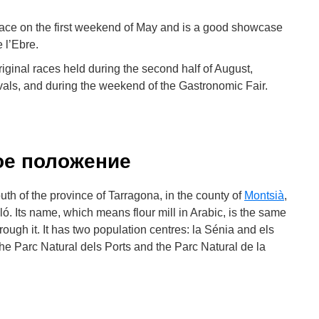
 place on the first weekend of May and is a good showcase
e l’Ebre.
riginal races held during the second half of August,
ivals, and during the weekend of the Gastronomic Fair.
ое положение
outh of the province of Tarragona, in the county of
Montsià
,
ó. Its name, which means flour mill in Arabic, is the same
through it. It has two population centres: la Sénia and els
the Parc Natural dels Ports and the Parc Natural de la