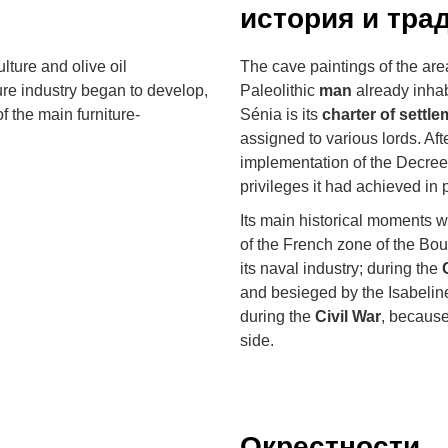
история и тра
lture and olive oil
The cave paintings of the are
ure industry began to develop,
Paleolithic
man
already inhab
 the main furniture-
Sénia is its
charter of settl
assigned to various lords. Aft
implementation of the Decree 
privileges it had achieved in 
Its main historical moments 
of the French zone of the Bo
its naval industry; during the
and besieged by the Isabelin
during the
Civil War
, because
side.
Окрестности