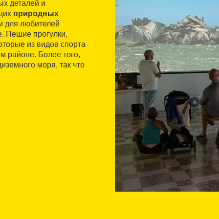
ых деталей и
ющих
природных
м для любителей
. Пешие прогулки,
оторые из видов спорта
м районе. Более того,
иземного моря, так что