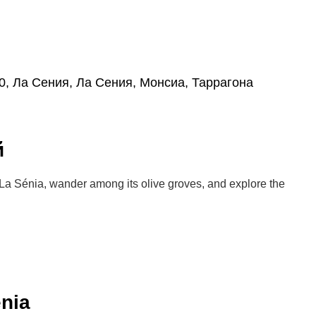
560, Ла Сения, Ла Сения, Монсиа, Таррагона
й
f La Sénia, wander among its olive groves, and explore the
nia