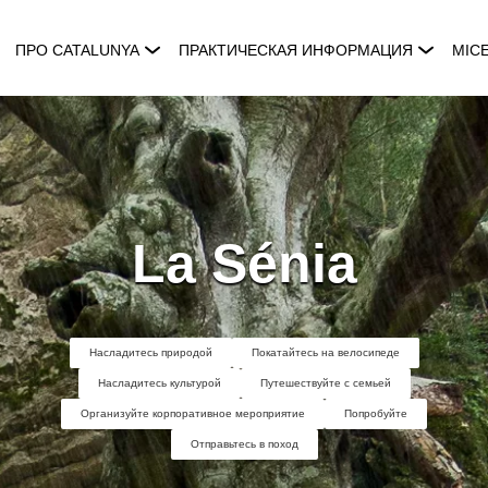
ПРО CATALUNYA
ПРАКТИЧЕСКАЯ ИНФОРМАЦИЯ
MIC
La Sénia
Насладитесь природой
Покатайтесь на велосипеде
Насладитесь культурой
Путешествуйте с семьей
Организуйте корпоративное мероприятие
Попробуйте
Отправьтесь в поход