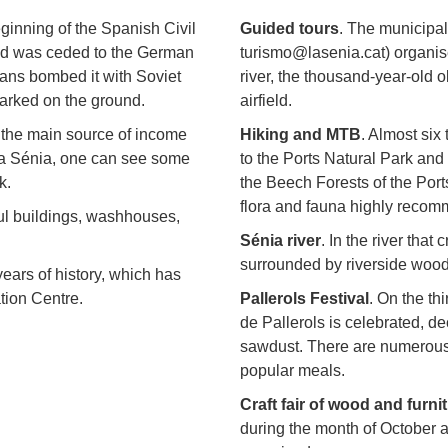
eginning of the Spanish Civil
Guided tours
. The municipal
e and was ceded to the German
turismo@lasenia.cat) organises
cans bombed it with Soviet
river, the thousand-year-old o
parked on the ground.
airfield.
s the main source of income
Hiking and MTB
. Almost six
f la Sénia, one can see some
to the Ports Natural Park and
k.
the Beech Forests of the Por
flora and fauna highly recomm
ful buildings, washhouses,
Sénia river
. In the river that
surrounded by riverside woodl
years of history, which has
tion Centre.
Pallerols Festival
. On the th
de Pallerols is celebrated, de
sawdust. There are numerous 
popular meals.
Craft fair of wood and furni
during the month of October a