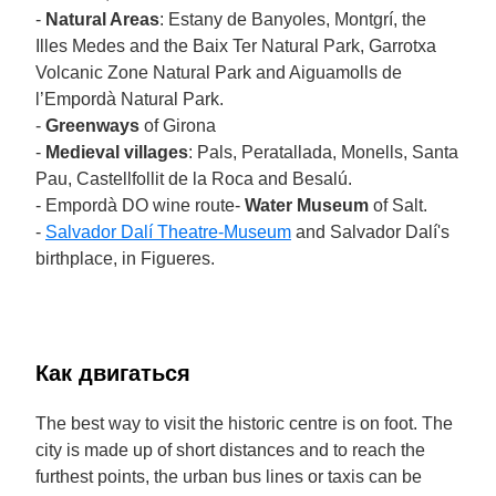
-
Natural Areas
: Estany de Banyoles, Montgrí, the
Illes Medes and the Baix Ter Natural Park, Garrotxa
Volcanic Zone Natural Park and Aiguamolls de
l’Empordà Natural Park.
-
Greenways
of Girona
-
Medieval villages
: Pals, Peratallada, Monells, Santa
Pau, Castellfollit de la Roca and Besalú.
- Empordà DO wine route-
Water Museum
of Salt.
-
Salvador Dalí Theatre-Museum
and Salvador Dalí's
birthplace, in Figueres.
Как двигаться
The best way to visit the historic centre is on foot. The
city is made up of short distances and to reach the
furthest points, the urban bus lines or taxis can be