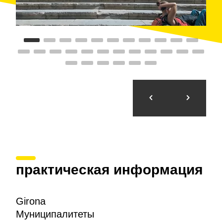
Арабские Ванные
(XII-XIII века), Пия Альмоина
(XIII век),
Дом Агуллана
(XVI-XVII века),
старинный
дворец Карамани
(XVI-XVIII века),
модернистская
Фаринера Тейсидор
(1910-1918)
или дом Тейсидор «Ла Пунча» (1918), архитектора
модерниста и неосентиста из Жироны Рафаэля
Масо.
Однако привлекательность Жироны не
ограничивается только историей или архитектурой.
Парк Деваса
является одним из самых приятных
зеленых городских пространств Каталонии, а
многочисленные музеи города дополняют широкий
культурный ассортимент в течение всего года.
практическая информация
Girona
Муниципалитеты