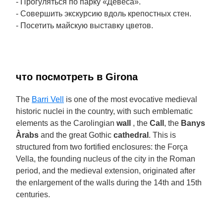
- Прогуляться по парку «Девеса».
- Совершить экскурсию вдоль крепостных стен.
- Посетить майскую выставку цветов.
что посмотреть в Girona
The
Barri Vell
is one of the most evocative medieval
historic nuclei in the country, with such emblematic
elements as the Carolingian
wall
, the
Call
, the
Banys
Àrabs
and the great Gothic
cathedral
. This is
structured from two fortified enclosures: the Força
Vella, the founding nucleus of the city in the Roman
period, and the medieval extension, originated after
the enlargement of the walls during the 14th and 15th
centuries.