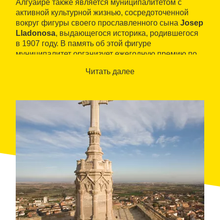
Алгуайре также является муниципалитетом с
активной культурной жизнью, сосредоточенной
вокруг фигуры своего прославленного сына
Josep
Lladonosa
, выдающегося историка, родившегося
в 1907 году. В память об этой фигуре
муниципалитет организует ежегодную премию по
местной истории и каждые два года проводит
Читать далее
популярные международные конференции по
аграрной культуре, социальной организации и
местной власти.