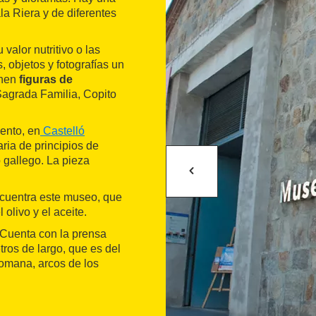
a Riera y de diferentes
 valor nutritivo o las
, objetos y fotografías un
onen
figuras de
Sagrada Familia, Copito
ento, en
Castelló
ria de principios de
 gallego. La pieza
cuentra este museo, que
olivo y el aceite.
Cuenta con la prensa
ros de largo, que es del
omana, arcos de los
ión única, que abarca
sa medieval inspirada en