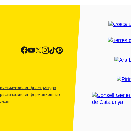
ристическая инфраструктура
уристические информационные
фисы