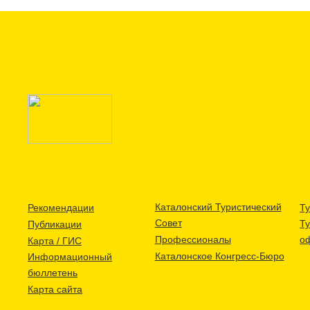
Каталонский Туристический
Рекомендации
Ту
Совет
Т
Публикации
Профессионалы
о
Карта / ГИС
Каталонское Конгресс-Бюро
Информационный
бюллетень
Карта сайта