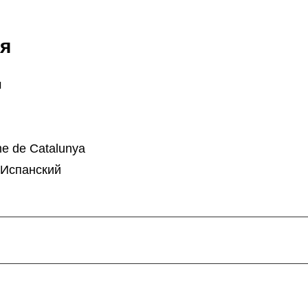
я
м
me de Catalunya
 Испанский