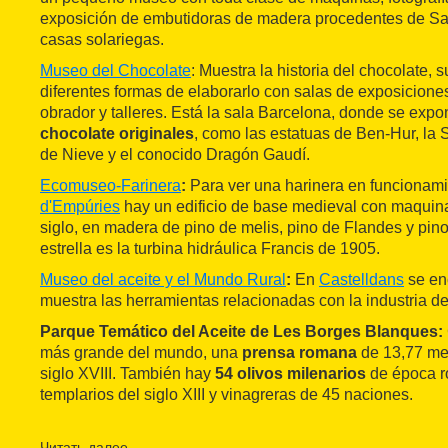
exposición de embutidoras de madera procedentes de Sal
casas solariegas.
Museo del Chocolate
: Muestra la historia del chocolate, su
diferentes formas de elaborarlo con salas de exposiciones
obrador y talleres. Está la sala Barcelona, donde se exp
chocolate originales
, como las estatuas de Ben-Hur, la 
de Nieve y el conocido Dragón Gaudí.
Ecomuseo-Farinera
:
Para ver una harinera en funcionami
d'Empúries
hay un edificio de base medieval con maquina
siglo, en madera de pino de melis, pino de Flandes y pino
estrella es la turbina hidráulica Francis de 1905.
Museo del aceite y el Mundo Rural
:
En
Castelldans
se en
muestra las herramientas relacionadas con la industria del 
Parque Temático del Aceite de Les Borges Blanques:
más grande del mundo, una
prensa romana
de 13,77 met
siglo XVIII. También hay
54 olivos milenarios
de época r
templarios del siglo XIII y vinagreras de 45 naciones.
Museo del Vino de Vilafranca del Penedès
:
Es una colecc
desde la
época ibérica
. Destaca una impresionante pren
Читать далее