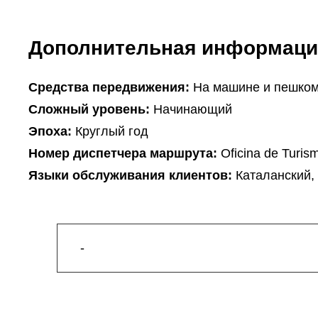
Дополнительная информаци
Cредства передвижения:
На машине и пешко
Сложный уровень:
Начинающий
Эпоха:
Круглый год
Hомер диспетчера маршрута:
Oficina de Turis
Языки обслуживания клиентов:
Каталанский,
-