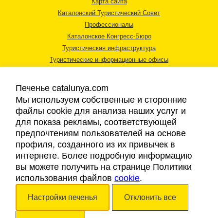
Карта сайта
Каталонский Туристический Совет
Профессионалы
Каталонское Конгресс-Бюро
Туристическая инфраструктура
Туристические информационные офисы
Печенье catalunya.com
Мы используем собственные и сторонние
файлы cookie для анализа наших услуг и
для показа рекламы, соответствующей
Правовая информация
предпочтениям пользователей на основе
Политика конфиденциальности
профиля, созданного из их привычек в
Cookies
интернете. Более подробную информацию
Доступность
вы можете получить на странице Политики
использования файлов
cookie
.
Авторские права © 2026. Каталонский Туристический Совет. Все права
Настройки печенья
Отклонить все
защищены.