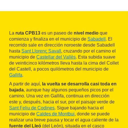
La
ruta CPB13
es un paseo de
nivel medio
que
comienza y finaliza en el municipio de
Sabadell
. El
recorrido sale en dirección noroeste desde Sabadell
hasta
Sant Llorenç Savall
, cruzando por el camino el
municipio de
Castellar del Vallès
. Esta subida suave
de veinticinco kilómetros lleva hasta la cima del Collet
del Castell, a pocos quilómetros del municipio de
Gallifa
.
A partir de aquí,
la vuelta se desarrolla casi toda en
bajada
, aunque hay algunos pequeños picos por el
camino. Una vez en Gallifa, continua en dirección
este y, después, hacia el sur, por el paisaje verde de
Sant Feliu de Codines
. Sigue bajando hacia el
municipio de
Caldes de Montbui
, donde se puede
realizar una breve pausa y tocar el agua caliente de la
fuente del Lleó
(del León), situada en el casco