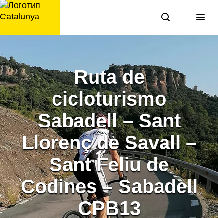
перейти
к
содержанию
Ruta de
cicloturismo
Sabadell – Sant
Llorenç de Savall –
Sant Feliu de
Codines – Sabadell
CPB13