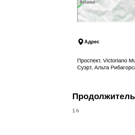
Адрес
Проспект, Victoriano M
Суэрт, Альта Рибагорс
Продолжитель
1 h