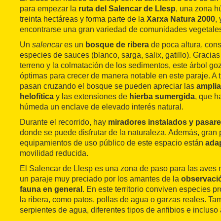
para empezar la
ruta del Salencar de Llesp
, una zona 
treinta hectáreas y forma parte de la
Xarxa Natura 2000
,
encontrarse una gran variedad de comunidades vegetales
Un
salencar
es un
bosque de ribera
de poca altura, const
especies de sauces (blanco, sarga, salix, gatillo). Gracias 
terreno y la colmatación de los sedimentos, este árbol g
óptimas para crecer de manera notable en este paraje. A
pasan cruzando el bosque se pueden apreciar las
amplia
helofítica
y las extensiones de
hierba sumergida
, que h
húmeda un enclave de elevado interés natural.
Durante el recorrido, hay
miradores instalados y pasare
donde se puede disfrutar de la naturaleza. Además, gran 
equipamientos de uso público de este espacio están
ada
movilidad reducida.
El Salencar de Llesp es una zona de paso para las aves m
un paraje muy preciado por los amantes de la
observació
fauna en general
. En este territorio conviven especies p
la ribera, como patos, pollas de agua o garzas reales. Ta
serpientes de agua, diferentes tipos de anfibios e incluso 