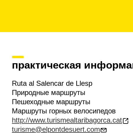
практическая информа
Ruta al Salencar de Llesp
Природные маршруты
Пешеходные маршруты
Маршруты горных велосипедов
http://www.turismealtaribagorca.cat
turisme@elpontdesuert.com