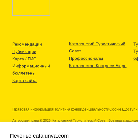
Каталонский Туристический
Рекомендации
Ту
Совет
Т
Публикации
Профессионалы
о
Карта / ГИС
Каталонское Конгресс-Бюро
Информационный
бюллетень
Карта сайта
Правовая информация
Политика конфиденциальности
Cookies
Доступн
Авторские права © 2026. Каталонский Туристический Совет. Все права защищ
Печенье catalunya.com