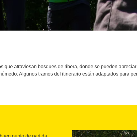
eros que atraviesan bosques de ribera, donde se pueden apreci
 húmedo. Algunos tramos del itinerario están adaptados para pe
 buen punto de partida