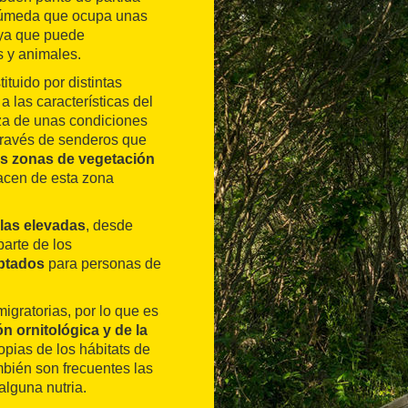
húmeda que ocupa unas
 ya que puede
 y animales.
ituido por distintas
a las características del
oza de unas condiciones
 través de senderos que
s zonas de vegetación
acen de esta zona
las elevadas
, desde
parte de los
ptados
para personas de
igratorias, por lo que es
n ornitológica y de la
ropias de los hábitats de
mbién son frecuentes las
alguna nutria.