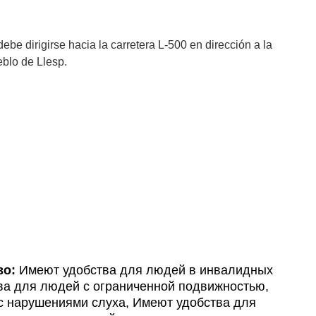
ebe dirigirse hacia la carretera L-500 en dirección a la
eblo de Llesp.
во:
Имеют удобства для людей в инвалидных
ва для людей с ограниченной подвижностью,
с нарушениями слуха, Имеют удобства для