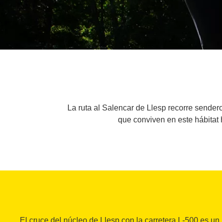
La ruta al Salencar de Llesp recorre send
que conviven en este hábitat
El cruce del núcleo de Llesp con la carretera L-500 es un