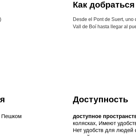
Как добраться
)
Desde el Pont de Suert, uno d
Vall de Boí hasta llegar al pu
я
Доступность
, Пешком
доступное пространст
колясках, Имеют удобст
Нет удобств для людей 