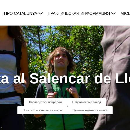
ПРО CATALUNYA
ПРАКТИЧЕСКАЯ ИНФОРМАЦИЯ
MIC
a al Salencar de L
Насладитесь природой
Отправьтесь в поход
Покатайтесь на велосипеде
Путешествуйте с семьей