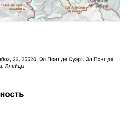
uñoz, 22, 25520, Эл Понт де Суэрт, Эл Понт де
а, Ллейда
ность