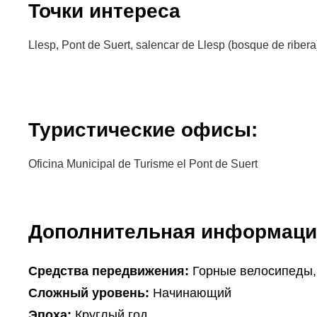
Точки интереса
Llesp, Pont de Suert, salencar de Llesp (bosque de ribera
Туристические офисы:
Oficina Municipal de Turisme el Pont de Suert
Дополнительная информаци
Cредства передвижения:
Горные велосипеды
Сложный уровень:
Начинающий
Эпоха:
Круглый год