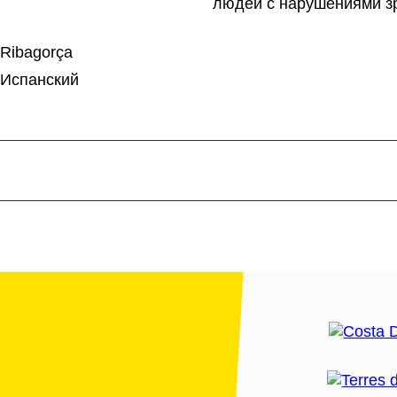
людей с нарушениями з
 Ribagorça
 Испанский