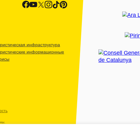
ристическая инфраструктура
уристические информационные
фисы
ость
ены.