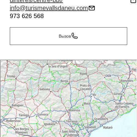
dinteres/centre-bbt/
info@turismevallsdaneu.com
973 626 568
Вызов