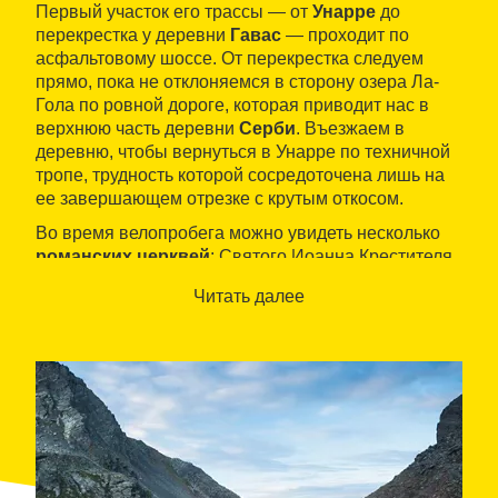
Первый участок его трассы — от
Унарре
до
перекрестка у деревни
Гавас
— проходит по
асфальтовому шоссе. От перекрестка следуем
прямо, пока не отклоняемся в сторону озера Ла-
Гола по ровной дороге, которая приводит нас в
верхнюю часть деревни
Серби
. Въезжаем в
деревню, чтобы вернуться в Унарре по техничной
тропе, трудность которой сосредоточена лишь на
ее завершающем отрезке с крутым откосом.
Во время велопробега можно увидеть несколько
романских церквей
: Святого Иоанна Крестителя
Ауроса, Апостола Петра Ауроса, Святого Стефана
Читать далее
Гаваса и Святого Сатурнина Серби.