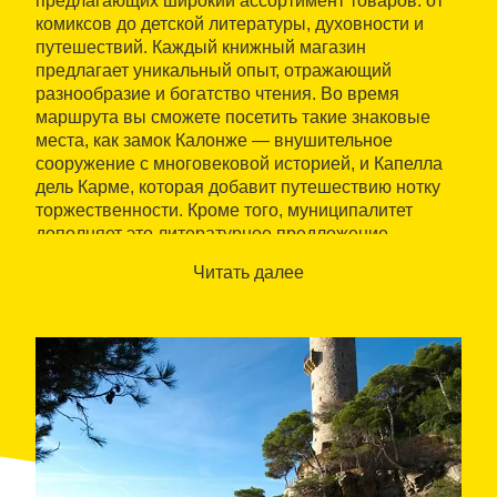
предлагающих широкий ассортимент товаров: от
комиксов до детской литературы, духовности и
путешествий. Каждый книжный магазин
предлагает уникальный опыт, отражающий
разнообразие и богатство чтения. Во время
маршрута вы сможете посетить такие знаковые
места, как замок Калонже — внушительное
сооружение с многовековой историей, и Капелла
дель Карме, которая добавит путешествию нотку
торжественности. Кроме того, муниципалитет
дополняет это литературное предложение
активной культурной программой, включающей
Читать далее
такие мероприятия, как концерты, семинары и
ярмарки.
Это предложение идеально подходит для
любителей культуры и литературы, которые хотят
насладиться вдохновляющей обстановкой и в то
же время открыть для себя историческое и
живописное наследие Баш-Эмпорда.