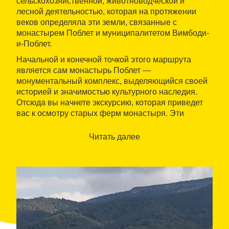
сельскохозяйственной, животноводческой и
лесной деятельностью, которая на протяжении
веков определяла эти земли, связанные с
монастырем Поблет и муниципалитетом Вимбоди-
и-Поблет.
Начальной и конечной точкой этого маршрута
является сам монастырь Поблет —
монументальный комплекс, выделяющийся своей
историей и значимостью культурного наследия.
Отсюда вы начнете экскурсию, которая приведет
вас к осмотру старых ферм монастыря. Эти
сельскохозяйственные, животноводческие и
лесные хозяйства были основным источником
Читать далее
дохода для Поблета. Среди них выделяются
фермы Митьяна, Мильманда и Риудабелла,
которые свидетельствуют о самодостаточном и
процветающем прошлом монастыря.
Маршрут проведет вас через впечатляющие
пейзажи с подъемами и спусками, которые в
сумме составят разницу в высоте 140 метров.
Несмотря на то, что это маршрут средней