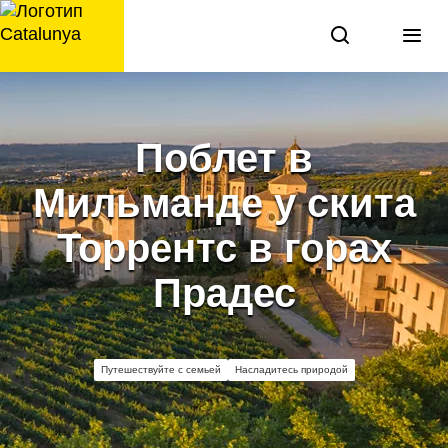
перейти
к
содержанию
Поблет в
Мильманде у скита
Торрентс в горах
Прадес
Путешествуйте с семьей
Насладитесь природой