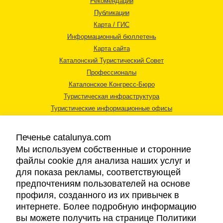
Рекомендации
Публикации
Карта / ГИС
Информационный бюллетень
Карта сайта
Каталонский Туристический Совет
Профессионалы
Каталонское Конгресс-Бюро
Туристическая инфраструктура
Туристические информационные офисы
Печенье catalunya.com
Мы используем собственные и сторонние
файлы cookie для анализа наших услуг и
для показа рекламы, соответствующей
Правовая информация
предпочтениям пользователей на основе
Политика конфиденциальности
профиля, созданного из их привычек в
Cookies
интернете. Более подробную информацию
Доступность
вы можете получить на странице Политики