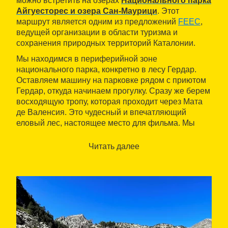
можно встретить на озерах
Национального парка
Айгуесторес и озера Сан-Маурици
. Этот
маршрут является одним из предложений
FEEC
,
ведущей организации в области туризма и
сохранения природных территорий Каталонии.
Мы находимся в периферийной зоне
национального парка, конкретно в лесу Гердар.
Оставляем машину на парковке рядом с приютом
Гердар, откуда начинаем прогулку. Сразу же берем
восходящую тропу, которая проходит через Матa
де Валенсия. Это чудесный и впечатляющий
еловый лес, настоящее место для фильма. Мы
следуем по пути, отмеченному желтыми
деревянными столбами, до того места, где
Читать далее
переходим реку и продолжаем подниматься к
Черному озеру Кабанес по другой стороне реки
Кабанес, которая разделяет долину одноименного
названия.
Постоянно вверх по тропе, мы достигаем
Эстаньолы, небольшого озера, которое находится
совсем рядом с нашей целью, на высоте 2180