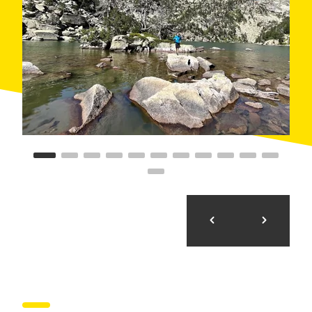
метров, с красивым островом в центре. Хотя
купаться в этом озере запрещено, место настолько
великолепно, что вам обязательно понравится
задержаться здесь на некоторое время,
наслаждаясь пейзажем. Спускаясь, в том месте,
где мы пересекли реку, на высоте 1900 метров, мы
поворачиваем направо, следуя по другой тропе,
отличной от той, по которой мы поднимались, и
возвращаемся в приют Гердар, позволяя себе
узнать несколько уголков волшебных елей Матa де
Валенсия.
Маршрут предложен
FEEC
. Контакт:
feec@feec.cat
| Телефон: 934 120 777