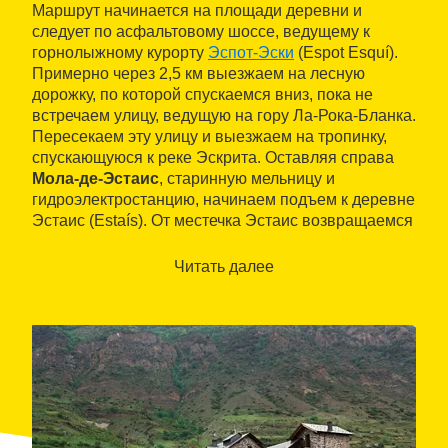
Маршрут начинается на площади деревни и
следует по асфальтовому шоссе, ведущему к
горнолыжному курорту
Эспот-Эски
(Espot Esquí).
Примерно через 2,5 км выезжаем на лесную
дорожку, по которой спускаемся вниз, пока не
встречаем улицу, ведущую на гору Ла-Рока-Бланка.
Пересекаем эту улицу и выезжаем на тропинку,
спускающуюся к реке Эскрита. Оставляя справа
Мола-де-Эстаис
, старинную мельницу и
гидроэлектростанцию, начинаем подъем к деревне
Эстаис (Estaís). От местечка Эстаис возвращаемся
в деревню Эспот по бетонированной дорожке.
Читать далее