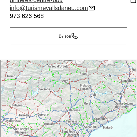
dinteres/centre-bbt/
info@turismevallsdaneu.com
973 626 568
Вызов