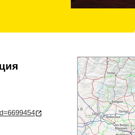
ция
?id=6699454