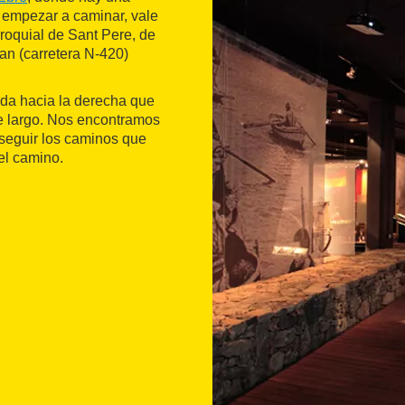
e empezar a caminar, vale
rroquial de Sant Pere, de
ran (carretera N-420)
ada hacia la derecha que
de largo. Nos encontramos
 seguir los caminos que
el camino.