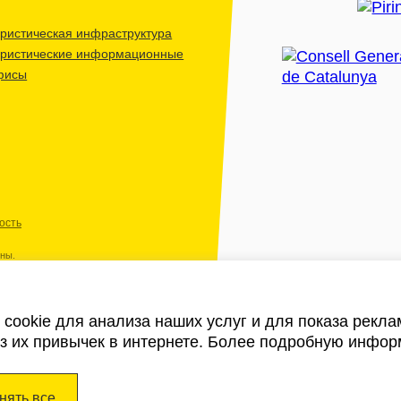
ристическая инфраструктура
уристические информационные
фисы
ость
ены.
cookie для анализа наших услуг и для показа рекл
из их привычек в интернете. Более подробную инфор
нять все