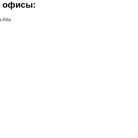
е офисы:
a Alta