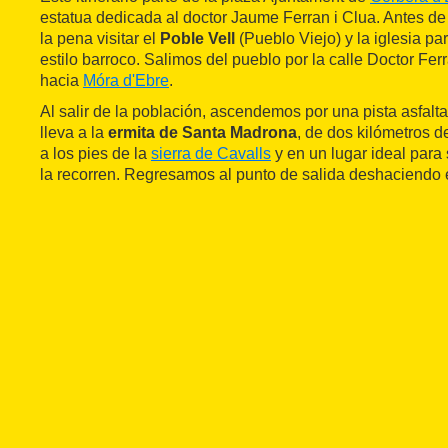
estatua dedicada al doctor Jaume Ferran i Clua. Antes d
la pena visitar el
Poble Vell
(Pueblo Viejo) y la iglesia pa
estilo barroco. Salimos del pueblo por la calle Doctor Fer
hacia
Móra d'Ebre
.
Al salir de la población, ascendemos por una pista asfalt
lleva a la
ermita de Santa Madrona
, de dos kilómetros 
a los pies de la
sierra de Cavalls
y en un lugar ideal para
la recorren. Regresamos al punto de salida deshaciendo 