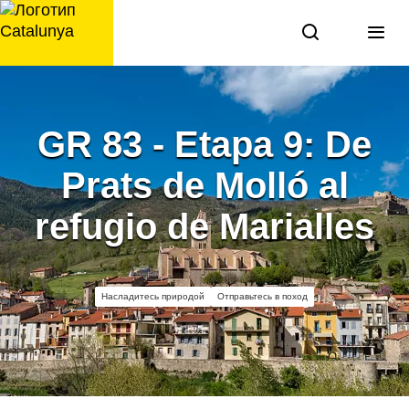
перейти
к
содержанию
GR 83 - Etapa 9: De
Prats de Molló al
refugio de Marialles
Насладитесь природой
Отправьтесь в поход