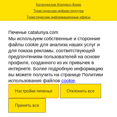
Каталонское Конгресс-Бюро
Туристическая инфраструктура
Туристические информационные офисы
Печенье catalunya.com
Мы используем собственные и сторонние
файлы cookie для анализа наших услуг и
для показа рекламы, соответствующей
Правовая информация
предпочтениям пользователей на основе
Политика конфиденциальности
профиля, созданного из их привычек в
Cookies
интернете. Более подробную информацию
Доступность
вы можете получить на странице Политики
использования файлов
cookie
.
Авторские права © 2026. Каталонский Туристический Совет. Все права
Настройки печенья
Отклонить все
защищены.
Принять все