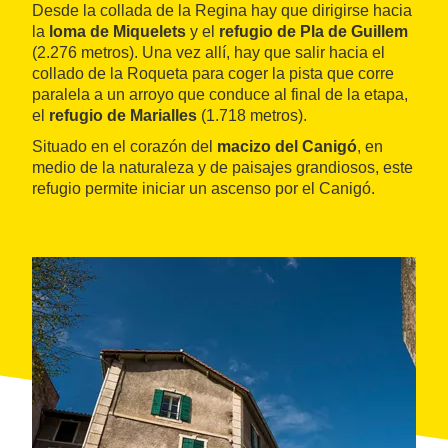
Desde la collada de la Regina hay que dirigirse hacia
la
loma de Miquelets
y el
refugio de Pla de Guillem
(2.276 metros). Una vez allí, hay que salir hacia el
collado de la Roqueta para coger la pista que corre
paralela a un arroyo que conduce al final de la etapa,
el
refugio de Marialles
(1.718 metros).
Situado en el corazón del
macizo del Canigó
, en
medio de la naturaleza y de paisajes grandiosos, este
refugio permite iniciar un ascenso por el Canigó.