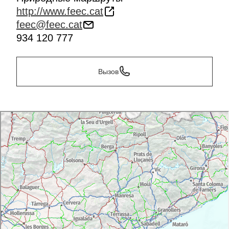
http://www.feec.cat
feec@feec.cat
934 120 777
Вызов