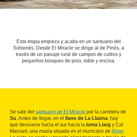
Esta etapa empieza y acaba en un santuario del
Solsonès. Desde El Miracle se dirige al de Pinós, a
través de un paisaje rural de campos de cultivo y
pequeños bosques de pino, roble y encina.
Se sale del
santuario de El Miracle
por la carretera de
Su
. Antes de llegar, en el
llano de La Llaüna
, hay
que desviarse hacia el sur hacia la
loma Llarg
y Cal
Marxant, una masía situada en el municipio de
Riner
.