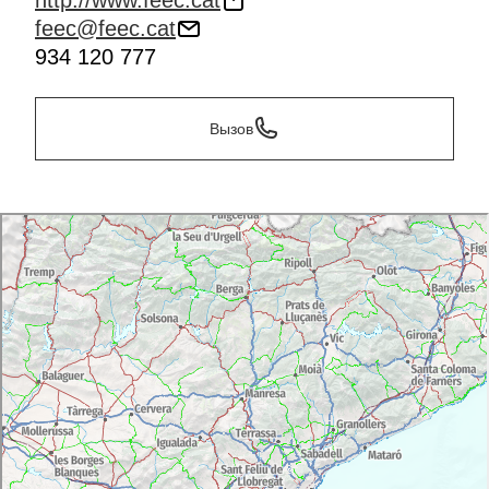
http://www.feec.cat
feec@feec.cat
934 120 777
Вызов