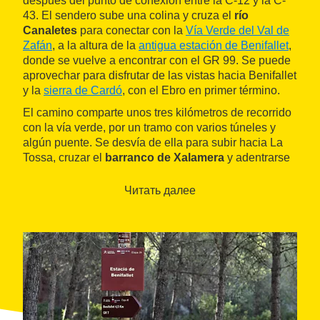
después del punto de conexión entre la C-12 y la C-
43. El sendero sube una colina y cruza el
río
Canaletes
para conectar con la
Vía Verde del Val de
Zafán
, a la altura de la
antigua estación de Benifallet
,
donde se vuelve a encontrar con el GR 99. Se puede
aprovechar para disfrutar de las vistas hacia Benifallet
y la
sierra de Cardó
, con el Ebro en primer término.
El camino comparte unos tres kilómetros de recorrido
con la vía verde, por un tramo con varios túneles y
algún puente. Se desvía de ella para subir hacia La
Tossa, cruzar el
barranco de Xalamera
y adentrarse
en el término municipal de
Paüls
. La subida hace un
paréntesis, pero continúa mientras cruza la N-230 y
Читать далее
penetra en algún momento en el
Parc Natural dels
Ports
, en las cercanías de La Mola d'en Palau. El
ascenso se acaba en el
collado de Roig
, el punto
más alto de la etapa con sus casi 380 metros.
El último tramo del recorrido, todo por pista, baja por
el
valle de Vinyes
y permite empezar a disfrutar de
las vistas de los contrafuertes de Els Ports hasta
llegar a
Paüls
, final de la etapa.