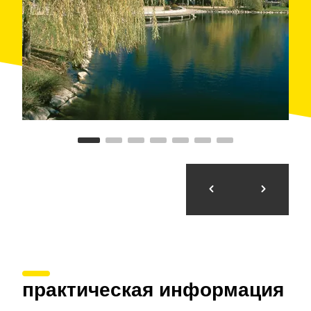
en una travesía por la Cataluña central.
A continuación puedes consultar las características de
la ruta y el detalle de cada una de las etapas que
forman actualmente el
Sendero GR 4 de Francia a
Montserrat
.
практическая информация