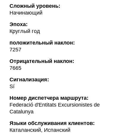
Сложный уровень:
Начинающий
Эпоха:
Круглый год
положительный наклон:
7257
Oтрицательный наклон:
7665
Сигнализация:
Sí
Hомер диспетчера маршрута:
Federació d'Entitats Excursionistes de
Catalunya
Языки обслуживания клиентов:
Каталанский, Испанский