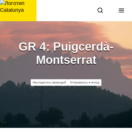
перейти
к
содержанию
GR 4: Puigcerdà-
Montserrat
Насладитесь природой
Отправьтесь в поход