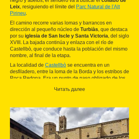
negro y abetos, el sendero va a buscar el
collado de
Leix
, resiguiendo el límite del
Parc Natural de l'Alt
Pirineu
.
El camino recorre varias lomas y barrancos en
dirección al pequeño núcleo de
Turbiàs
, que destaca
por su
iglesia de San Iscle y Santa Victoria
, del siglo
XVIII. La bajada continúa y enlaza con el río de
Castellbò, que conduce hasta la población del mismo
nombre, al final de la etapa.
La localidad de
Castellbò
se encuentra en un
desfiladero, entre la loma de la Borda y los estribos de
Roca Redona. Era un punto de paso obligado de los
antiguos caminos que unían la
Seu d'Urgell
con el
Читать далее
Pallars Sobirà
. Se pueden ver las ruinas del antiguo
castillo
y el
puente
de Castellbò, con su enorme arco
de piedra reforzado con cemento. También vale la
pena acercarse a la antigua
colegiata de Santa María
,
actualmente la iglesia parroquial de la población, de
grandes proporciones.