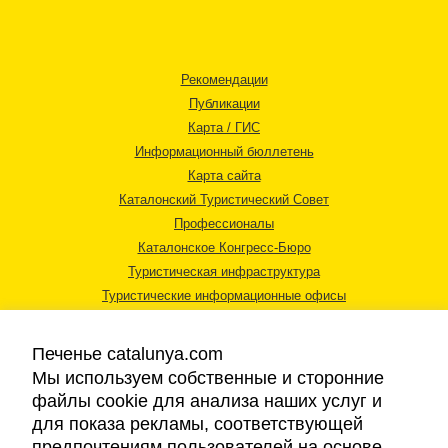
Рекомендации
Публикации
Карта / ГИС
Информационный бюллетень
Карта сайта
Каталонский Туристический Совет
Профессионалы
Каталонское Конгресс-Бюро
Туристическая инфраструктура
Туристические информационные офисы
Печенье catalunya.com
Мы используем собственные и сторонние
файлы cookie для анализа наших услуг и
для показа рекламы, соответствующей
Правовая информация
предпочтениям пользователей на основе