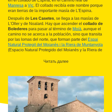
en el collado de Espina, en el camino real de
Manresa
a
Vic
. El collado recibía este nombre porque
eran tierras de la importante masía de L'Espina.
Después de
Les Casetes
, se llega a las masías de
L'Oller y de Noalard. Hay que ascender el
collado de
Bolederes
para pasar al término de
Moià
, aunque el
camino no se acerca a la población, sino que transita
por las lomas del norte, que forman parte del
Espai
Natural Protegit del Moianès i la Riera de Muntanyola
(Espacio Natural Protegido del Moianès y la Riera de
Muntanyola). Allí, el sendero enlaza con el
GR 3
hasta
el final del recorrido. La ruta pasa junto a la cima del
Читать далее
cerro Rodó
, de 1.055 metros de altitud, donde se
puede ver el dolmen de Puig Rodó.
La
loma de Horabona
conduce hasta
L'Estany
,
donde finaliza la etapa. Esta población se alza al
borde de donde hubo un lago (
estany
en catalán), hoy
desaparecido. En la zona más baja del mismo, en la
plaza del Monestir
, se puede visitar el conjunto
monumental de la población: el monasterio de
Santa
María del L'Estany
, la iglesia, el claustro, el museo, el