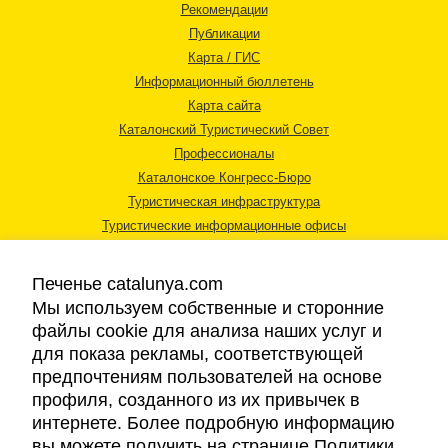
Рекомендации
Публикации
Карта / ГИС
Информационный бюллетень
Карта сайта
Каталонский Туристический Совет
Профессионалы
Каталонское Конгресс-Бюро
Туристическая инфраструктура
Туристические информационные офисы
Печенье catalunya.com
Мы используем собственные и сторонние
файлы cookie для анализа наших услуг и
для показа рекламы, соответствующей
Правовая информация
предпочтениям пользователей на основе
Политика конфиденциальности
профиля, созданного из их привычек в
Cookies
интернете. Более подробную информацию
Доступность
вы можете получить на странице Политики