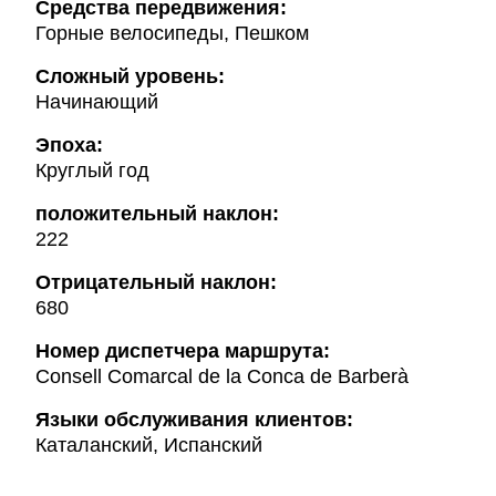
Cредства передвижения:
Горные велосипеды, Пешком
Сложный уровень:
Начинающий
Эпоха:
Круглый год
положительный наклон:
222
Oтрицательный наклон:
680
Hомер диспетчера маршрута:
Consell Comarcal de la Conca de Barberà
Языки обслуживания клиентов:
Каталанский, Испанский