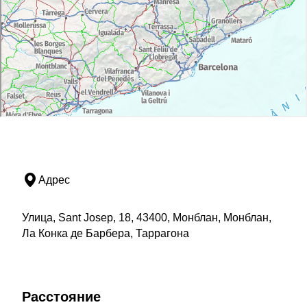
Адрес
Улица, Sant Josep, 18, 43400, Монблан, Монблан,
Ла Конка де Барбера, Таррагона
Расстояние