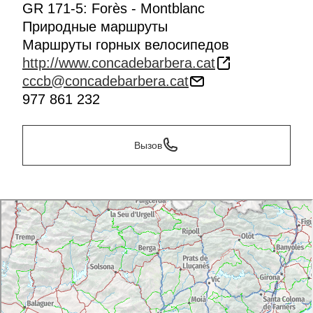
GR 171-5: Forès - Montblanc
Природные маршруты
Маршруты горных велосипедов
http://www.concadebarbera.cat
cccb@concadebarbera.cat
977 861 232
Вызов