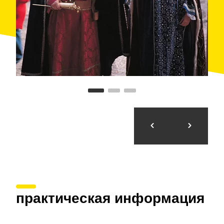
elevaba el nivel del agua, desviándola hacia un
canal. Se conserva solo la parte derecha del dique,
que fue utilizado en época romana y en la edad
media. Cerca de la presa pueden encontrarse otros
restos de la época romana. Finalmente, cabe destacar
las bodegas modernistas y las vistas que se
contemplan desde los puntos más elevados como
Forès, Ollers, los llanos de las canteras de Pira o la
Guàrdia dels Prats.
практическая информация