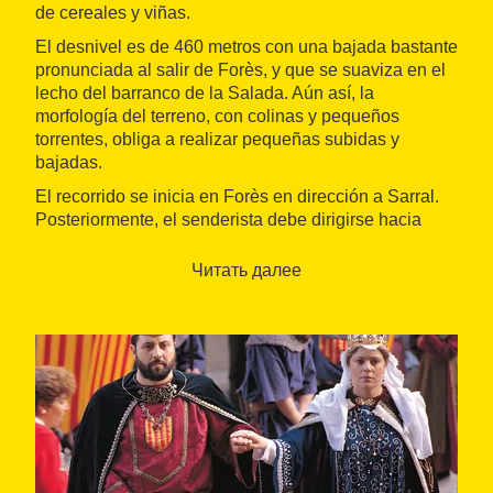
de cereales y viñas.
El desnivel es de 460 metros con una bajada bastante
pronunciada al salir de Forès, y que se suaviza en el
lecho del barranco de la Salada. Aún así, la
morfología del terreno, con colinas y pequeños
torrentes, obliga a realizar pequeñas subidas y
bajadas.
El recorrido se inicia en Forès en dirección a Sarral.
Posteriormente, el senderista debe dirigirse hacia
Ollers, de allí hacia Pira, y después hacia la Guàrdia
dels Prats, para acabar la ruta en Montblanc.
Читать далее
En el término municipal de Sarral son de gran
relevancia las paredes centenarias, que presentan
una curiosa forma de colocación de las piedras
conocida como
opus spicatum
, que en castellano
significa "en forma de espiga". También son puntos de
interés los barrancales de donde se extraía el yeso
para los hornos de Rocacorba y, más adelante, la
vegetación de la ribera del torrente de la Salada,
donde se erige una presa romana de derivación que