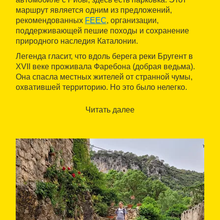
маршрут является одним из предложений,
рекомендованных
FEEC
, организации,
поддерживающей пешие походы и сохранение
природного наследия Каталонии.
Легенда гласит, что вдоль берега реки Бругент в
XVII веке проживала Фаребона (добрая ведьма).
Она спасла местных жителей от странной чумы,
охватившей территорию. Но это было нелегко.
Пока она собирала травы и необходимые
ингредиенты, жители деревни должны были найти
Читать далее
кастрюлю достаточной емкости: один литр воды на
каждого больного. Это означало кастрюлю более
1000 литров. Невозможное для бедных людей.
Когда Фаребона прибыла с нужными
ингредиентами, она обнаружила, что жители не
справились с поисками кастрюли. Поэтому ей
пришлось искать альтернативу в Толь де л'Олья.
Таким образом, кажется, что этот удивительный
природный бассейн был использован ведьмой как
кастрюля, прежде чем стать местом для купания и