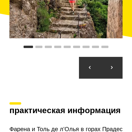
отдыха.
Мы проходим деревню, следуя указаниям малого
пути в сторону Мон-Рала. Выходим из деревни,
идем несколько метров по дороге, затем
оставляем PR слева и продолжаем прямо по
указаниям к Толь де л'Олья и Мас д'эн Тони. Чуть
дальше мы покидаем дорогу и поворачиваем
направо на грунтовую дорогу. Мы идем некоторое
время и оставляем ее в точке, где стоит указатель,
направляющий нас к Толь де л'Олья. Мы доходим
туда по спускающейся тропе за 5 минут. Место
потрясающее.
Возвращение в Фарену пройдет через реку, а
затем по красивой тропе, называемой “Camí de la
Solana”, которая приведет нас в деревню, через
которую нам нужно будет пройти в обратном
направлении.
практическая информация
Маршрут предложен
FEEC
. Контакт:
feec@feec.cat
| Телефон: 934 120 777
Фарена и Толь де л'Олья в горах Прадес