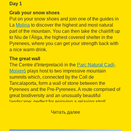
Day 1
Grab your snow shoes
Put on your snow shoes and join one of the guides in
La
Molina
to discover the highest and most natural
part of the mountain. You can then take the chairlift up
to Niu de l'Àliga, the highest covered shelter in the
Pyrenees, where you can get your strength back with
a nice warm drink.
The great wall
The Centre d'Interpretació in the
Parc Natural Cadí-
Moixeró
plays host to two impressive mountain
summits which, connected by the Coll de
Tancalaporta, form a wall of stone between the
Pyrenees and the Pre-Pyrenees. A route comprised of
great biodiversity and an unusually beautiful
landscape; perfect for enjoying a relaxing stroll.
Day 2
Читать далее
Time for some walking... Nordic style!
The Nordic Walking association has everything you