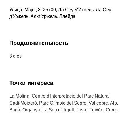
Улица, Major, 8, 25700, Ла Сеу д'Уржель, Ла Сеу
д'Уржель, Альт Уржель, Ллейда
Продолжительность
3 dies
Точки интереса
La Molina, Centre d'Interpretació del Parc Natural
Cadí-Moixeró, Parc Olímpic del Segre, Vallcebre, Alp,
Bagà, Organyà, La Seu d'Urgell, Josa i Tuixén, Cercs.