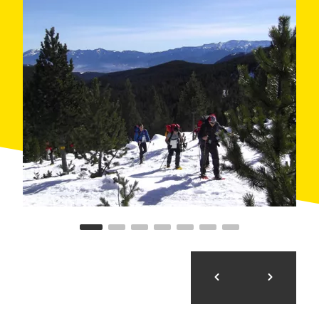
need to have a go at this unique type of hiking. Grab
some sticks and come along for one of the night-time
routes, head up the championship slopes for the best
views or take the delightful trails through Moixeró,
Organyà
or Urgellet. You can also complement your
hike with body-awareness and relaxation workshops.
Olympics for a day
At the
Parc Olímpic del Segre
you can feel like an
athlete for the day. There's a very tempting offer
available for sports fans out there, particularly water
sports: rafting, open-kayaking, hydrospeed,
canoeing... If you're with children or seniors, take the
more peaceful route on one of the ecofriendly boats.
The infinite life of plants
Beyond the ones we know so well (thyme, lavender,
oregano...) there's also a large variety of more
intriguing plants (bear's ear, sorrel, horsetail...). On this
route, organised by the
Museu de les Trementinaires
,
we'll start at the Regatell bridge and finish in the
Planells del Sastró, discovering more than 60 different
varieties, many of which are medicinal.