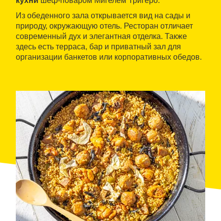
кухни
шеф-поваром Мигелем Тригеро.
Из обеденного зала открывается вид на сады и
природу, окружающую отель. Ресторан отличает
современный дух и элегантная отделка. Также
здесь есть терраса, бар и приватный зал для
организации банкетов или корпоративных обедов.