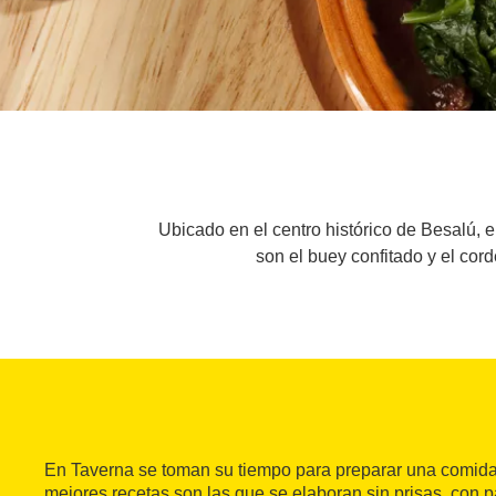
Ubicado en el centro histórico de Besalú, e
son el buey confitado y el cor
En Taverna se toman su tiempo para preparar una comida 
mejores recetas son las que se elaboran sin prisas, con p