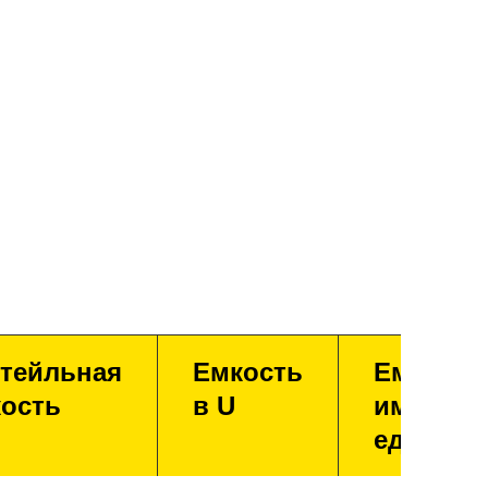
тейльная
Емкость
Емкость
ость
в U
имперск
единица