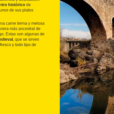
ntro histórico
de
gunos de sus platos
una carne tierna y melosa
manera más ancestral de
ego. Estas son algunas de
edieval
, que se sirven
resco y todo tipo de