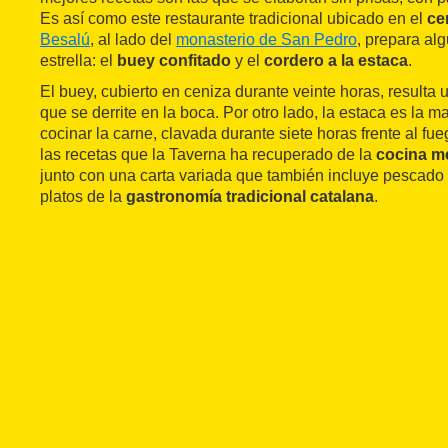
Es así como este restaurante tradicional ubicado en el
ce
Besalú
, al lado del
monasterio de San Pedro
, prepara al
estrella: el
buey confitado
y el
cordero a la estaca
.
El buey, cubierto en ceniza durante veinte horas, resulta 
que se derrite en la boca. Por otro lado, la estaca es la 
cocinar la carne, clavada durante siete horas frente al fu
las recetas que la Taverna ha recuperado de la
cocina m
junto con una carta variada que también incluye pescado f
platos de la
gastronomía tradicional catalana
.