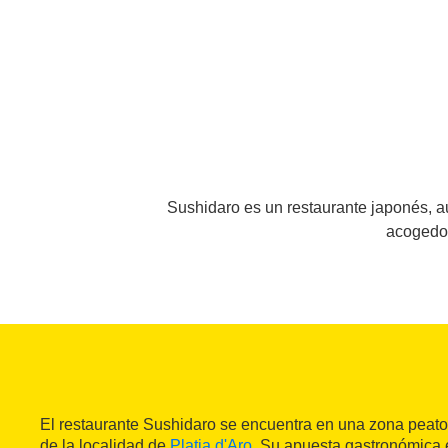
Sushidaro es un restaurante japonés, au
acogedor
El restaurante Sushidaro se encuentra en una zona peato
de la localidad de
Platja d'Aro
. Su apuesta gastronómica e