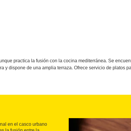
nque practica la fusión con la cocina mediterránea. Se encuent
a y dispone de una amplia terraza. Ofrece servicio de platos par
nal en el casco urbano
s la fusión entre la