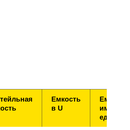
тейльная
Емкость
Емкость
ость
в U
имперск
единица