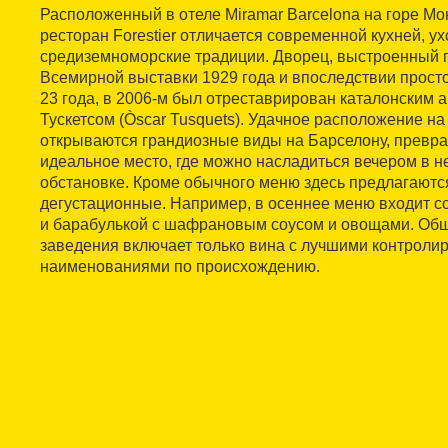
Расположенный в отеле Miramar Barcelona на горе Мон
ресторан Forestier отличается современной кухней, у
средиземноморские традиции. Дворец, выстроенный 
Всемирной выставки 1929 года и впоследствии про
23 года, в 2006-м был отреставрирован каталонским 
Тускетсом (Òscar Tusquets). Удачное расположение на
открываются грандиозные виды на Барселону, превра
идеальное место, где можно насладиться вечером в 
обстановке. Кроме обычного меню здесь предлагаютс
дегустационные. Например, в осеннее меню входит с
и барабулькой с шафрановым соусом и овощами. Обш
заведения включает только вина с лучшими контрол
наименованиями по происхождению.