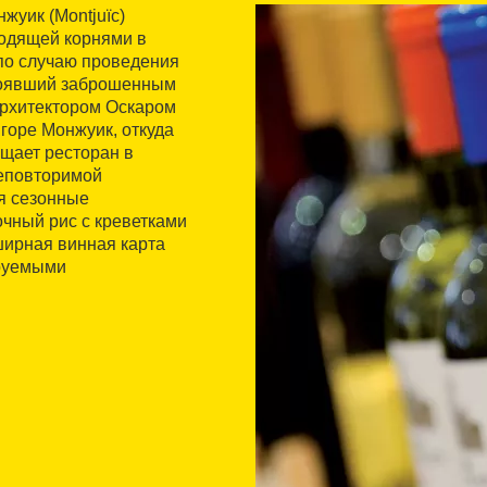
жуик (Montjuïc)
ходящей корнями в
по случаю проведения
стоявший заброшенным
архитектором Оскаром
 горе Монжуик, откуда
щает ресторан в
неповторимой
я сезонные
очный рис с креветками
ирная винная карта
ируемыми