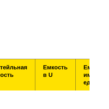
тейльная
Емкость
Емкость
ость
в U
имперск
единица