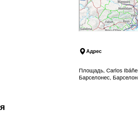
Адрес
Площадь, Carlos Ibáñe
Барселонес, Барселон
я